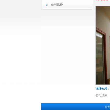
公司设备
详细介绍
公司形象
公