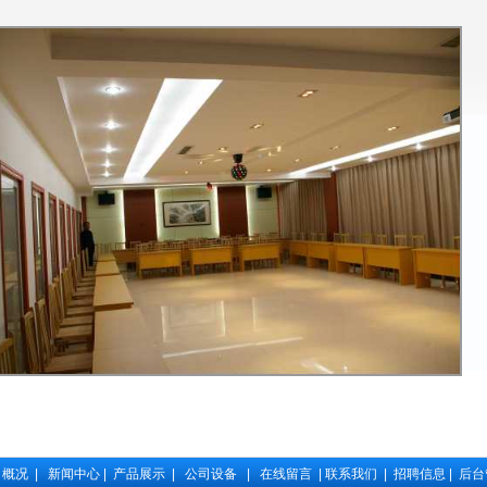
：
司概况
|
新闻中心
|
产品展示
|
公司设备
|
在线留言
|
联系我们
|
招聘信息
|
后台