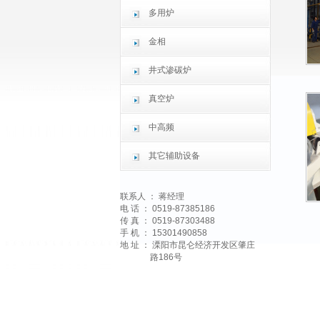
多用炉
金相
井式渗碳炉
真空炉
中高频
其它辅助设备
联系人 ： 蒋经理
电 话 ： 0519-87385186
传 真 ： 0519-87303488
手 机 ： 15301490858
地 址 ： 溧阳市昆仑经济开发区肇庄
路186号